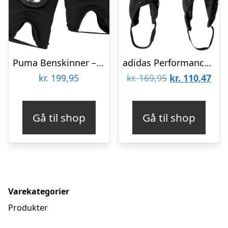
Puma Benskinner – King Ankle – Sort/Hvid
adidas Performance Benskinner – TIRO SG MTC – Sort/Guld/Hvid
Den
De
kr.
199,95
kr.
169,95
kr.
110,47
oprindelige
aktu
pris
pris
Gå til shop
Gå til shop
var:
er:
kr. 169,95.
kr. 
Varekategorier
Produkter