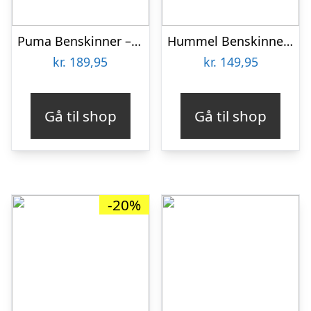
Puma Benskinner – ULTRA Light – Sort/Sølv
Hummel Benskinner – HmlShin Guards Flex Shell – Pompeian Red
kr.
189,95
kr.
149,95
Gå til shop
Gå til shop
-20%