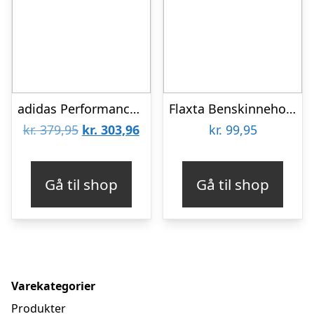
adidas Performance Benskinner – Tiro SG Com – Black/Goldmt/White
Flaxta Benskinneholder – Sort
Den
Den
kr.
379,95
kr.
303,96
kr.
99,95
oprindelige
aktuelle
pris
pris
Gå til shop
Gå til shop
var:
er:
kr. 379,95.
kr. 303,96.
Varekategorier
Produkter