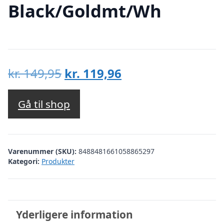
Black/Goldmt/Wh
Den
Den
kr.
149,95
kr.
119,96
oprindelige
aktuelle
pris
pris
Gå til shop
var:
er:
kr. 149,95.
kr. 119,96.
Varenummer (SKU):
8488481661058865297
Kategori:
Produkter
Yderligere information